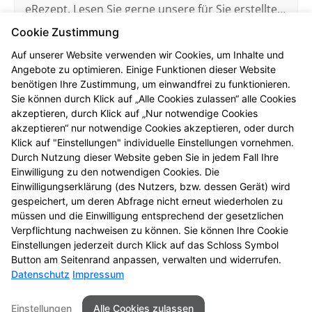
eRezept. Lesen Sie gerne unsere für Sie erstellten
FAQ.
Cookie Zustimmung
Mehr erfahren
Auf unserer Website verwenden wir Cookies, um Inhalte und
Angebote zu optimieren. Einige Funktionen dieser Website
benötigen Ihre Zustimmung, um einwandfrei zu funktionieren.
Sie können durch Klick auf „Alle Cookies zulassen“ alle Cookies
akzeptieren, durch Klick auf „Nur notwendige Cookies
akzeptieren“ nur notwendige Cookies akzeptieren, oder durch
Elektronische Patientenakte
Klick auf "Einstellungen" individuelle Einstellungen vornehmen.
Hier finden Sie die wichtigsten Fragen und
Durch Nutzung dieser Website geben Sie in jedem Fall Ihre
Einwilligung zu den notwendigen Cookies. Die
Antworten rund um die ePA (elektronische
Einwilligungserklärung (des Nutzers, bzw. dessen Gerät) wird
Patientenakte).
gespeichert, um deren Abfrage nicht erneut wiederholen zu
müssen und die Einwilligung entsprechend der gesetzlichen
Mehr erfahren
Verpflichtung nachweisen zu können. Sie können Ihre Cookie
Einstellungen jederzeit durch Klick auf das Schloss Symbol
Button am Seitenrand anpassen, verwalten und widerrufen.
Datenschutz
Impressum
Seitenübersicht
Kontakt
AGB
Einstellungen
Alle Cookies zulassen
Impressum
Datenschutz