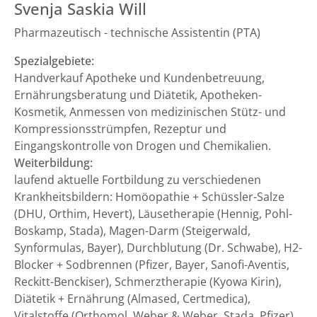
Svenja Saskia Will
Pharmazeutisch - technische Assistentin (PTA)
Spezialgebiete:
Handverkauf Apotheke und Kundenbetreuung,
Ernährungsberatung und Diätetik, Apotheken-
Kosmetik, Anmessen von medizinischen Stütz- und
Kompressionsstrümpfen, Rezeptur und
Eingangskontrolle von Drogen und Chemikalien.
Weiterbildung:
laufend aktuelle Fortbildung zu verschiedenen
Krankheitsbildern: Homöopathie + Schüssler-Salze
(DHU, Orthim, Hevert), Läusetherapie (Hennig, Pohl-
Boskamp, Stada), Magen-Darm (Steigerwald,
Synformulas, Bayer), Durchblutung (Dr. Schwabe), H2-
Blocker + Sodbrennen (Pfizer, Bayer, Sanofi-Aventis,
Reckitt-Benckiser), Schmerztherapie (Kyowa Kirin),
Diätetik + Ernährung (Almased, Certmedica),
Vitalstoffe (Orthomol, Weber & Weber, Stada, Pfizer)