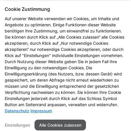
PLZ/Ort:
Cookie Zustimmung
23730 Neustadt in Holstein
Auf unserer Website verwenden wir Cookies, um Inhalte und
Telefon:
Angebote zu optimieren. Einige Funktionen dieser Website
+49 (4561) 4171
benötigen Ihre Zustimmung, um einwandfrei zu funktionieren.
Sie können durch Klick auf „Alle Cookies zulassen“ alle Cookies
Fax:
akzeptieren, durch Klick auf „Nur notwendige Cookies
+49 (4561) 4406
akzeptieren“ nur notwendige Cookies akzeptieren, oder durch
Klick auf "Einstellungen" individuelle Einstellungen vornehmen.
E-Mail:
Durch Nutzung dieser Website geben Sie in jedem Fall Ihre
info@seestern-apo.de
Einwilligung zu den notwendigen Cookies. Die
Einwilligungserklärung (des Nutzers, bzw. dessen Gerät) wird
Öffnungszeiten
gespeichert, um deren Abfrage nicht erneut wiederholen zu
müssen und die Einwilligung entsprechend der gesetzlichen
Mo - Fr
: 08:00-18:00
Verpflichtung nachweisen zu können. Sie können Ihre Cookie
Sa
: 09:00-14:00
Einstellungen jederzeit durch Klick auf das Schloss Symbol
Button am Seitenrand anpassen, verwalten und widerrufen.
Datenschutz
Impressum
Seitenübersicht
Kontakt
AGB
Einstellungen
Alle Cookies zulassen
Impressum
Datenschutz